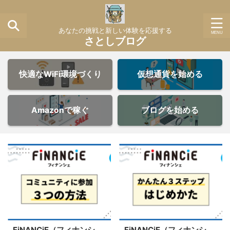
あなたの挑戦と新しい体験を応援する
さとしブログ
快適なWiFi環境づくり
仮想通貨を始める
Amazonで稼ぐ
ブログを始める
FiNANCiE（フィナンシ
FiNANCiE（フィナンシ