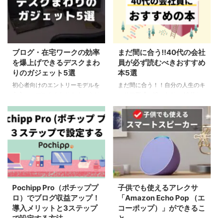
説。
ブログ・在宅ワークの効率
まだ間に合う!!40代の会社
を爆上げできるデスクまわ
員が必ず読むべきおすすめ
りのガジェット5選
本5選
初心者向けのエントリーモデルを
まだ間に合う！！自分の人生のキ
中心に、デスクまわりをすっきり
ャリア形成に迷ったり、40代か
と充実させながら、ブログ・在宅
ら何か新しいことに挑戦したい、
ワークの効率を爆上げできるデス
と考えている人へのヒントとなる
クまわりのガジェットをご紹介
5冊の本をご紹介
Pochipp Pro（ポチッププ
子供でも使えるアレクサ
ロ）でブログ収益アップ！
「Amazon Echo Pop （エ
導入メリットと3ステップ
コーポップ）」ができるこ