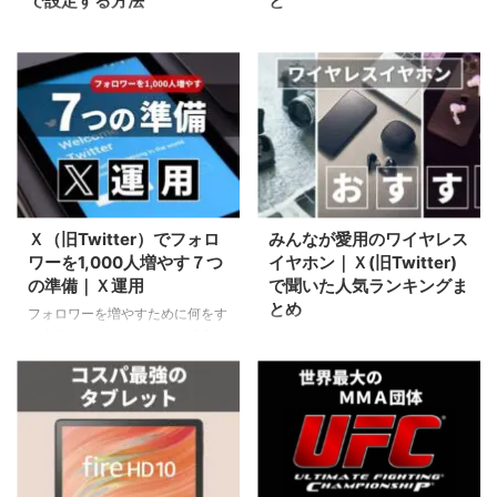
で設定する方法
と
Amazon・楽天の物販アフィリエ
80％の利用者が満足。スマート
イトするなら必須プラグイン
スピーカーで最も人気のAmazon
Pochipp（ポチップ）の強化版、
Echoシリーズの中から、かわい
Pochipp Pro（ポチッププロ）の
いデザインで最安価格の
導入メリットと設定方法を徹底解
EchoPop（エコーポップ）を徹
説
底解説
Ｘ（旧Twitter）でフォロ
みんなが愛用のワイヤレス
ワーを1,000人増やす７つ
イヤホン｜Ｘ(旧Twitter)
の準備｜Ｘ運用
で聞いた人気ランキングま
とめ
フォロワーを増やすために何をす
る必要があるのか？どんな設定が
「あなたの愛用のワイヤレスイヤ
フォロワー増加に繋がるのか？フ
ホンを教えてください」アンケー
ォロワーを1,000人増やすために
トの結果から、みんなが愛用の理
必ず必要な基本設定を徹底解説
由や各メーカーの特徴、結局どれ
がおすすめ？まで解説。