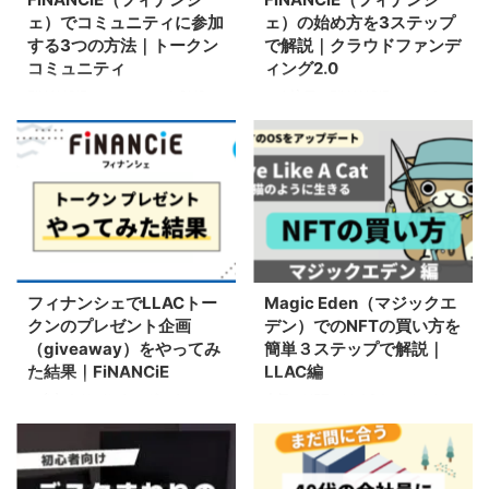
ェ）でコミュニティに参加
ェ）の始め方を3ステップ
する3つの方法｜トークン
で解説｜クラウドファンデ
コミュニティ
ィング2.0
FiNANCiEコミュニティをSNSの
いま注目のFiNANCiE（フィナン
ような感覚でカジュアルに参加す
シェ）の始め方を画像をたくさん
る方法から、トークンホルダーと
使いながら、3ステップでわかり
なって推し活のように楽しみなが
やすく解説。トークンもらえる招
ら積極的に参加する方法まで解説
待コード付き。
フィナンシェでLLACトー
Magic Eden（マジックエ
クンのプレゼント企画
デン）でのNFTの買い方を
（giveaway）をやってみ
簡単３ステップで解説｜
た結果｜FiNANCiE
LLAC編
ご参加ありがとうございまし
人気のNFT、LLACをマジックエ
た！！FiNANCiE（フィナンシ
デンで購入する方法を、画像をた
ェ）で、なぜLLACトークンのプ
っぷり使ってわかりやすく解説し
レゼント企画をやったのか？やっ
ます。
てみた結果はどうだった？を解