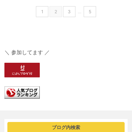
1
2
3
…
5
＼ 参加してます ／
ブログ内検索