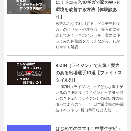
に！ドコモ光10ギガで家のWi-Fi
環境を改善する方法【体験談あ
り】
家族みんなで利用する「ドコモ光10ギ
ガ」のメリットや注意点、導入前に確
認しておくべきポイントを、実際に使
ってみた体験談をまじえながら、わか
りやすく解説
RIZIN（ライジン）で人気・実力
のある出場選手10選【ファイトス
タイル別】
RIZIN（ライジン）ってどんな選手が
いるの？ RIZIN（ライジン）って誰が強
いの？ RIZIN（ライジン）の戦い方の特
徴ってあるの？ ＼ 日本最高峰の格闘
技イベント ／ 堀口恭司など人気・ ...
はじめてのスマホ！中学生デビュ