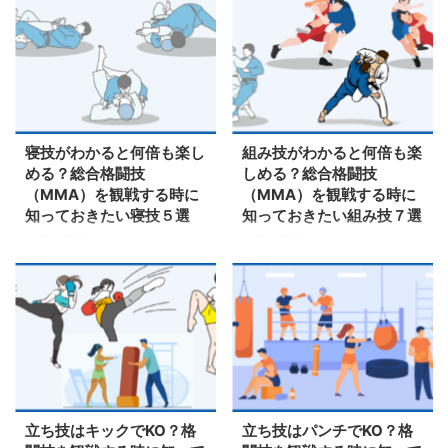
納税の返礼品で楽しめる九州の美
「RIZIN（ライジン）」がどんな
味しい食べ物7選」をご紹介
格闘技イベントなのか？をご紹介
しながら、RIZIN（ライジン）を
自宅で気軽に楽しむ方法まで解説
寝技がわかると何倍も楽し
組み技がわかると何倍も楽
める？総合格闘技
しめる？総合格闘技
（MMA）を観戦する時に
（MMA）を観戦する時に
知っておきたい寝技５選
知っておきたい組み技７選
格闘技選手がやっている技の名前
格闘技選手がやっている技の名前
や、どんなテクニックがあるの
や、どんなテクニックがあるの
か？どこを狙ってその技を出して
か？どこを狙ってその技を出して
いるか？を知って、理解できるよ
いるか？を知って、理解できるよ
うに、基本的な寝技を徹底解説。
うに、基本的な組み技を徹底解
説。
立ち技はキックでKO？格
立ち技はパンチでKO？格