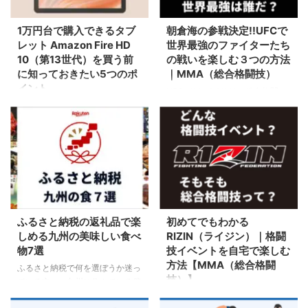
1万円台で購入できるタブ
朝倉海の参戦決定!!UFCで
レット Amazon Fire HD
世界最強のファイターたち
10（第13世代）を買う前
の戦いを楽しむ３つの方法
に知っておきたい5つのポ
｜MMA（総合格闘技）
イント
UFCがどんなMMA（総合格闘
技）なのか？ルールの説明から、
10インチの大画面なのに1万円台
UFCに出場している最強選手の紹
で買えるコスパ最高のFire HD
介、実際にUFCを見る方法、さら
10（第13世代）の特徴や購入す
によくある質問まで、わかりやす
るメリット、イマイチなところ、
く解説
他社商品との比較もしながら徹底
解説
ふるさと納税の返礼品で楽
初めてでもわかる
しめる九州の美味しい食べ
RIZIN（ライジン）｜格闘
物7選
技イベントを自宅で楽しむ
方法【MMA（総合格闘
ふるさと納税で何を選ぼうか迷っ
技）】
ている方へ、九州に住んでいる僕
が申し込んで満足した「ふるさと
リアル格闘エンターテインメント