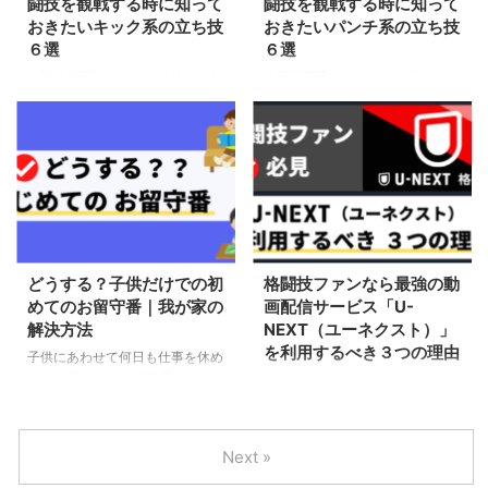
闘技を観戦する時に知って
闘技を観戦する時に知って
おきたいキック系の立ち技
おきたいパンチ系の立ち技
６選
６選
格闘技選手がやっている技の名前
格闘技選手がやっている技の名前
や、どんなテクニックがあるの
や、どんなテクニックがあるの
か？どこを狙ってその技を出して
か？どこを狙ってその技を出して
いるか？を知って、理解できるよ
いるか？を知って、理解できるよ
うに、キック系の技を徹底解説。
うに、パンチ系の技を徹底解説。
どうする？子供だけでの初
格闘技ファンなら最強の動
めてのお留守番｜我が家の
画配信サービス「U-
解決方法
NEXT（ユーネクスト）」
を利用するべき３つの理由
子供にあわせて何日も仕事を休め
ない、子供だけで留守番させるの
格闘技ファンの方はもちろん、格
も心配、子供もパパ・ママがいな
闘技に興味があってこれから見て
いのは心細くて不安。共働きの親
みたい方へ「U-NEXT 格闘技」
子にいつか来る「夏休みに小学生
で配信中の各団体の特徴を人気・
Next »
の子供だけでのお留守番」問題を
有名選手をご紹介しながら解説。
解決。